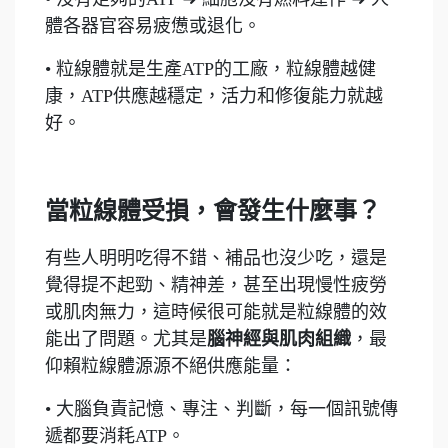
體各器官容易疲憊或退化。
• 粒線體就是生產ATP的工廠，粒線體越健
康，ATP供應越穩定，活力和修復能力就越
好。
當粒線體受損，會發生什麼事？
有些人明明吃得不錯、補品也沒少吃，還是
覺得提不起勁、精神差，甚至出現慢性疲勞
或肌肉無力，這時候很可能就是粒線體的效
能出了問題。尤其是
腦神經與肌肉組織
，最
仰賴粒線體源源不絕供應能量：
• 大腦負責記憶、專注、判斷，每一個訊號傳
遞都要消耗ATP。