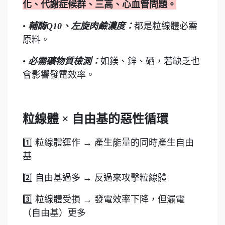
化、代謝症候群、三高、心血管問題。
•
輔酶Q10、左旋肉鹼濃度：
都是粒線體必需
原料。
•
必需礦物質檢測：
如鎂、鋅、硒，若缺乏也
會影響發電效率。
粒線體 × 自由基的惡性循環
1️⃣ 粒線體運作 → 產生能量的同時產生自由
基
2️⃣ 自由基過多 → 反過來攻擊粒線體
3️⃣ 粒線體受損 → 發電效率下降，但漏電
（自由基）更多